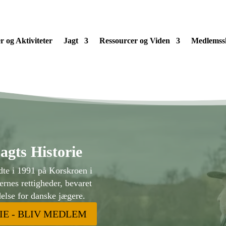
 og Aktiviteter
Jagt
Ressourcer og Viden
Medlemss
gts Historie
dte i 1991 på Korskroen i
ernes rettigheder, bevaret
ydelse for danske jægere.
IE - BLIV MEDLEM