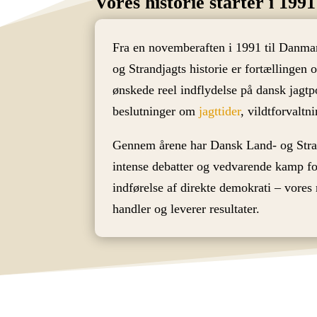
Vores historie starter i 1991
Fra en novemberaften i 1991 til Danma
og Strandjagts historie er fortællingen 
ønskede reel indflydelse på dansk jagt
beslutninger om
jagttider
, vildtforvaltn
Gennem årene har Dansk Land- og Strandj
intense debatter og vedvarende kamp f
indførelse af direkte demokrati – vores r
handler og leverer resultater.