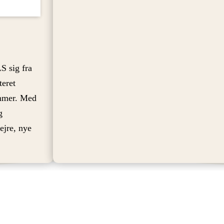
S sig fra
teret
emmer. Med
g
ejre, nye