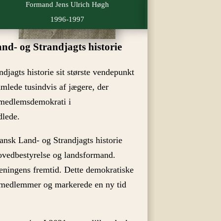
Formand Jens Ulrich Høgh
Formand F
1996-1997
2000
nd- og Strandjagts historie
jagts historie sit største vendepunkt
mlede tusindvis af jægere, der
 medlemsdemokrati i
dlede.
Dansk Land- og Strandjagts historie
 hovedbestyrelse og landsformand.
eningens fremtid. Dette demokratiske
e medlemmer og markerede en ny tid