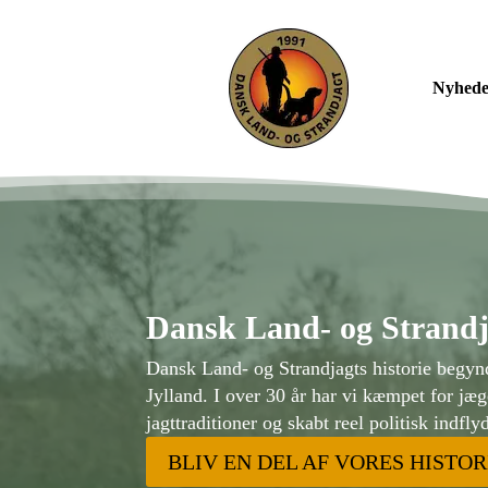
Nyheder
Dansk Land- og Strandja
Dansk Land- og Strandjagts historie begyn
Jylland. I over 30 år har vi kæmpet for jæg
jagttraditioner og skabt reel politisk indfl
BLIV EN DEL AF VORES HISTOR