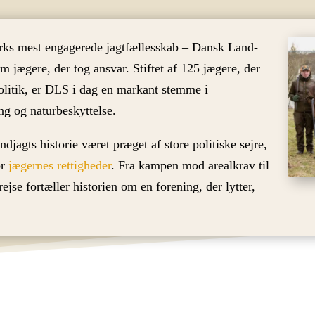
rks mest engagerede jagtfællesskab – Dansk Land-
om jægere, der tog ansvar. Stiftet af 125 jægere, der
politik, er DLS i dag en markant stemme i
ing og naturbeskyttelse.
agts historie været præget af store politiske sejre,
or
jægernes rettigheder
. Fra kampen mod arealkrav til
ejse fortæller historien om en forening, der lytter,