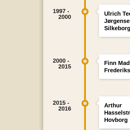
1997 - 
Ulrich T
2000
Jørgense
Silkebor
2000 - 
Finn Mad
2015
Frederik
2015 - 
Arthur
2016
Hasselst
Hovborg