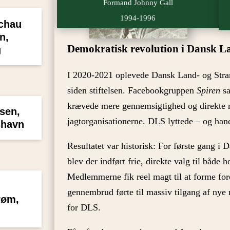
Formand Johnny Gall
1994-1996
echau
n,
Demokratisk revolution i Dansk La
g
I 2020-2021 oplevede Dansk Land- og Strand
siden stiftelsen. Facebookgruppen
Spiren
sa
krævede mere gennemsigtighed og direkte
sen,
jagtorganisationerne. DLS lyttede – og han
shavn
Resultatet var historisk: For første gang i 
blev der indført frie, direkte valg til både
Medlemmerne fik reel magt til at forme for
gennembrud førte til massiv tilgang af ny
røm,
for DLS.