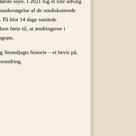
rste sejre. I 2021 tog et lille udvalg
katundersøgelse af de omdiskuterede
r. På blot 14 dage samlede
n førte til, at ændringerne i
rogram.
g Strandjagts historie – et bevis på,
orandring.