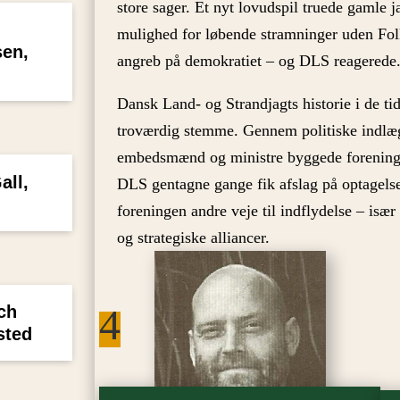
store sager. Et nyt lovudspil truede gamle 
mulighed for løbende stramninger uden Fol
sen,
angreb på demokratiet – og DLS reagerede
Dansk Land- og Strandjagts historie i de ti
troværdig stemme. Gennem politiske indlæ
embedsmænd og ministre byggede foreninge
all,
DLS gentagne gange fik afslag på optagelse 
foreningen andre veje til indflydelse – især
og strategiske alliancer.
4
ch
sted