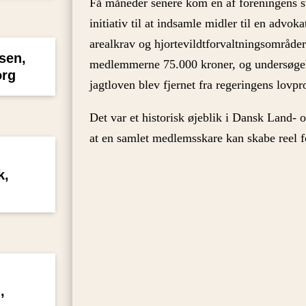
Få måneder senere kom en af foreningens stø
initiativ til at indsamle midler til en advo
arealkrav og hjortevildtforvaltningsområde
sen,
medlemmerne 75.000 kroner, og undersøgelse
org
jagtloven blev fjernet fra regeringens lovp
Det var et historisk øjeblik i Dansk Land- o
at en samlet medlemsskare kan skabe reel f
k,
g
,