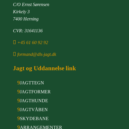
C/O Ernst Sørensen
Kirkely 3
7400 Herning
CVR: 31641136

+45 61 60 92 92

formand@dls-jagt.dk
Jagt og Uddannelse link
9
JAGTTEGN
9
JAGTFORMER
9
JAGTHUNDE
9
JAGTVÅBEN
9
SKYDEBANE
9
ARRANGEMENTER