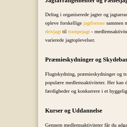
Jagtarrangementer og Fællesja
Deltag i organiserede jagter og jagtarr
opleve forskellige
jagtformer
sammen m
drivjagt
til
trampejagt
- medlemsaktivite
varierede jagtoplevelser.
Præmieskydninger og Skydebane
Flugtskydning, præmieskydninger og t
populære medlemsaktiviteter. Her kan d
færdigheder og konkurrere i et hyggelig
Kurser og Uddannelse
Gennem medlemsaktiviteter får du adgang