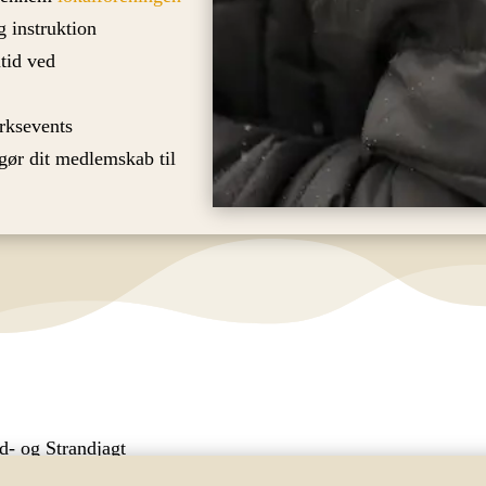
 instruktion
tid ved
rksevents
gør dit medlemskab til
d- og Strandjagt
e kommende jagtaktiviteter