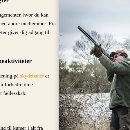
gter
angementer, hvor du kan
ed andre medlemmer. Fra
ter giver dig adgang til
aktiviteter
ræning på
skydebaner
er
u forbedre dine
t fællesskab.
 til kurser i alt fra