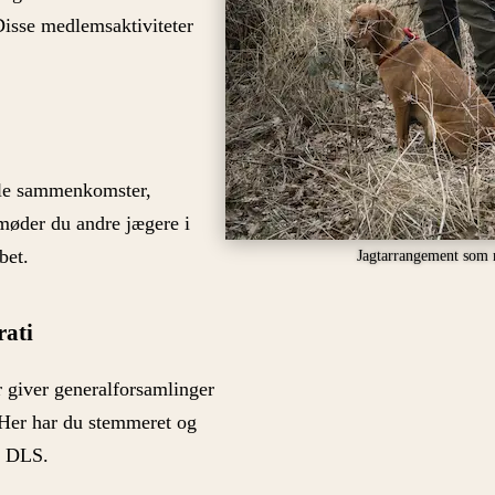
Disse medlemsaktiviteter
ale sammenkomster,
møder du andre jægere i
bet.
Jagtarrangement som 
rati
r giver generalforsamlinger
. Her har du stemmeret og
r DLS.