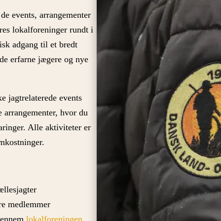
 de events, arrangementer
es lokalforeninger rundt i
sk adgang til et bredt
både erfarne jægere og nye
e jagtrelaterede events
le arrangementer, hvor du
inger. Alle aktiviteter er
mkostninger.
ællesjagter
re medlemmer
 gennem
lokalforeningen