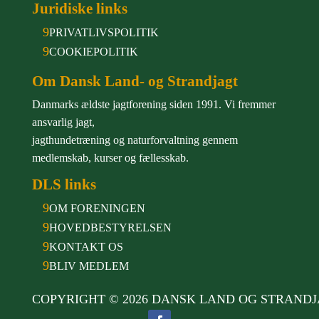
Juridiske links
9
PRIVATLIVSPOLITIK
9
COOKIEPOLITIK
Om Dansk Land- og Strandjagt
Danmarks ældste jagtforening siden 1991. Vi fremmer
ansvarlig jagt,
jagthundetræning og naturforvaltning gennem
medlemskab, kurser og fællesskab.
DLS links
9
OM FORENINGEN
9
HOVEDBESTYRELSEN
9
KONTAKT OS
9
BLIV MEDLEM
COPYRIGHT © 2026 DANSK LAND OG STRAND