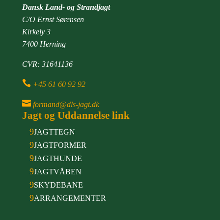
Dansk Land- og Strandjagt
C/O Ernst Sørensen
Kirkely 3
7400 Herning
CVR: 31641136

+45 61 60 92 92

formand@dls-jagt.dk
Jagt og Uddannelse link
9
JAGTTEGN
9
JAGTFORMER
9
JAGTHUNDE
9
JAGTVÅBEN
9
SKYDEBANE
9
ARRANGEMENTER