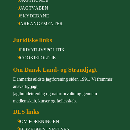
JAGTHUNDE
9
JAGTVÅBEN
9
SKYDEBANE
9
ARRANGEMENTER
Juridiske links
9
PRIVATLIVSPOLITIK
9
COOKIEPOLITIK
Om Dansk Land- og Strandjagt
Danmarks ældste jagtforening siden 1991. Vi fremmer
ansvarlig jagt,
jagthundetræning og naturforvaltning gennem
medlemskab, kurser og fællesskab.
DLS links
9
OM FORENINGEN
9
HOVEDBESTYRELSEN