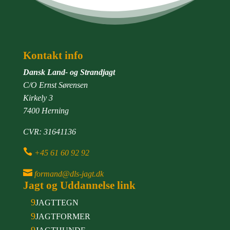
Kontakt info
Dansk Land- og Strandjagt
C/O Ernst Sørensen
Kirkely 3
7400 Herning
CVR: 31641136

+45 61 60 92 92

formand@dls-jagt.dk
Jagt og Uddannelse link
9
JAGTTEGN
9
JAGTFORMER
9