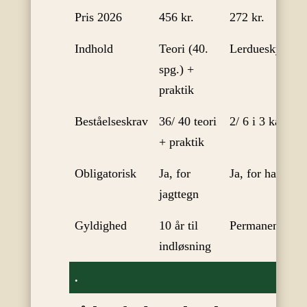
Pris 2026
456 kr.
272 kr.
Indhold
Teori (40.
Lerdueskydnin
spg.) +
praktik
Beståelseskrav
36/ 40 teori
2/ 6 i 3 kategor
+ praktik
Obligatorisk
Ja, for
Ja, for hagljagt
jagttegn
Gyldighed
10 år til
Permanent
indløsning
.