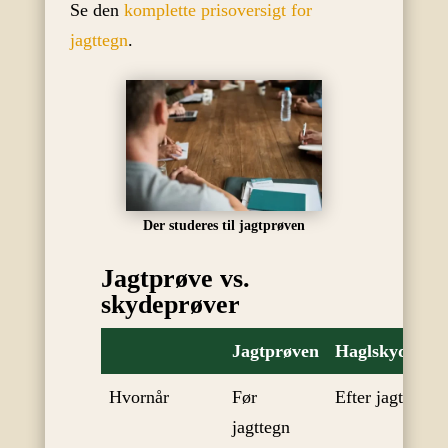
Se den
komplette prisoversigt for
jagttegn
.
Der studeres til jagtprøven
Jagtprøve vs.
skydeprøver
Jagtprøven
Haglskydeprø
Hvornår
Før
Efter jagttegn
jagttegn