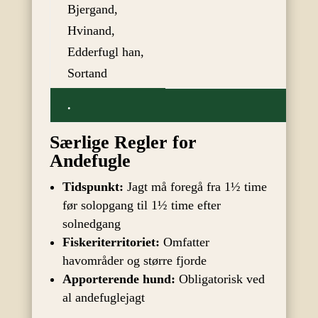
Bjergand,
Hvinand,
Edderfugl han,
Sortand
.
Særlige Regler for
Andefugle
Tidspunkt:
Jagt må foregå fra 1½ time
før solopgang til 1½ time efter
solnedgang
Fiskeriterritoriet:
Omfatter
havområder og større fjorde
Apporterende hund:
Obligatorisk ved
al andefuglejagt