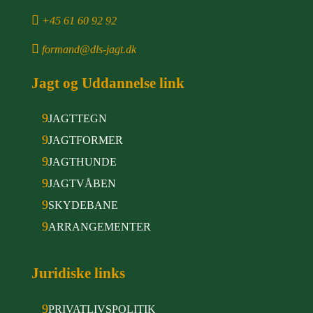

+45 61 60 92 92

formand@dls-jagt.dk
Jagt og Uddannelse link
9
JAGTTEGN
9
JAGTFORMER
9
JAGTHUNDE
9
JAGTVÅBEN
9
SKYDEBANE
9
ARRANGEMENTER
Juridiske links
9
PRIVATLIVSPOLITIK