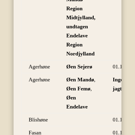
Region
Midtjylland,
undtagen
Endelave
Region
Nordjylland
Agerhøne
Øen Sejerø
01.10
Agerhøne
Øen Mandø
,
Ingen
Øen Femø
,
jagttid
Øen
Endelave
Blishøne
01.10
Fasan
01.10