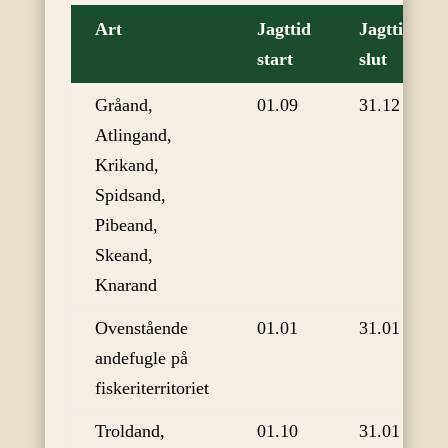
Art
Jagttid
Jagttid
start
slut
Gråand,
01.09
31.12
Atlingand,
Krikand,
Spidsand,
Pibeand,
Skeand,
Knarand
Ovenstående
01.01
31.01
andefugle på
fiskeriterritoriet
Troldand,
01.10
31.01