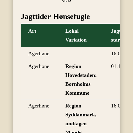
31.12
Jagttider Hønsefugle
Art
Lokal
Jagttid
Variation
start
Agerhøne
16.09
Agerhøne
Region
01.10
Hovedstaden:
Bornholms
Kommune
Agerhøne
Region
16.09
Syddanmark,
undtagen
Mandø