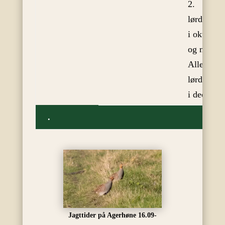
2.
lørdag
i okt.
og nov.
Alle
lørdage
i dec.
.
Jagttider på Agerhøne 16.09-