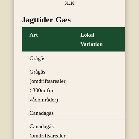
31.10
Jagttider Gæs
Art
Lokal
Jag
Variation
sta
Grågås
01
Grågås
01
(omdriftsarealer
>300m fra
vådområder)
Canadagås
01
Canadagås
01
(omdriftsarealer