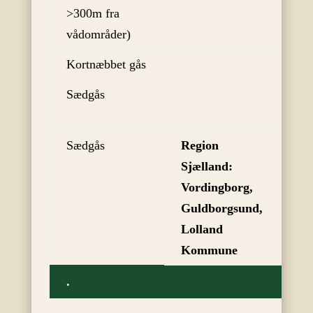
>300m fra
vådområder)
Kortnæbbet gås
01
Sædgås
in
jag
Sædgås
Region
01
Sjælland:
Vordingborg,
Guldborgsund,
Lolland
Kommune
.