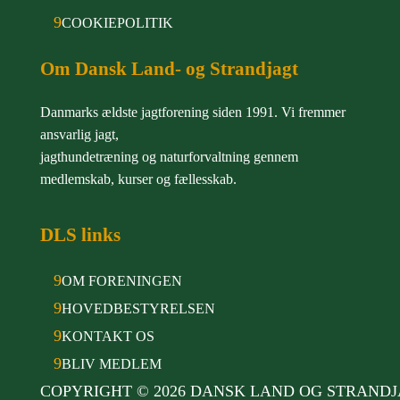
9
COOKIEPOLITIK
Om Dansk Land- og Strandjagt
Danmarks ældste jagtforening siden 1991. Vi fremmer
ansvarlig jagt,
jagthundetræning og naturforvaltning gennem
medlemskab, kurser og fællesskab.
DLS links
9
OM FORENINGEN
9
HOVEDBESTYRELSEN
9
KONTAKT OS
9
BLIV MEDLEM
COPYRIGHT © 2026 DANSK LAND OG STRAND