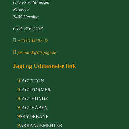
C/O Ernst Sørensen
Kirkely 3
7400 Herning
CVR: 31641136

+45 61 60 92 92

formand@dls-jagt.dk
Jagt og Uddannelse link
9
JAGTTEGN
9
JAGTFORMER
9
JAGTHUNDE
9
JAGTVÅBEN
9
SKYDEBANE
9
ARRANGEMENTER