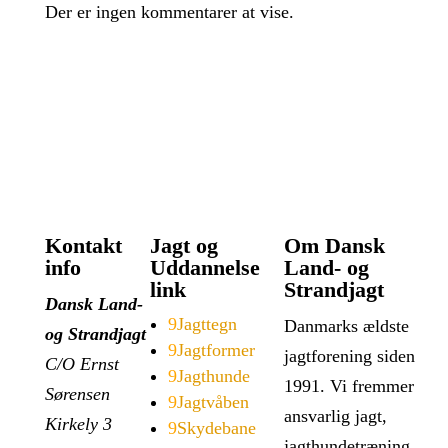
Der er ingen kommentarer at vise.
Kontakt
Jagt og
Om Dansk
info
Uddannelse
Land- og
link
Strandjagt
Dansk Land-
9
Jagttegn
Danmarks ældste
og Strandjagt
9
Jagtformer
jagtforening siden
C/O Ernst
9
Jagthunde
1991. Vi fremmer
Sørensen
9
Jagtvåben
ansvarlig jagt,
Kirkely 3
9
Skydebane
jagthundetræning