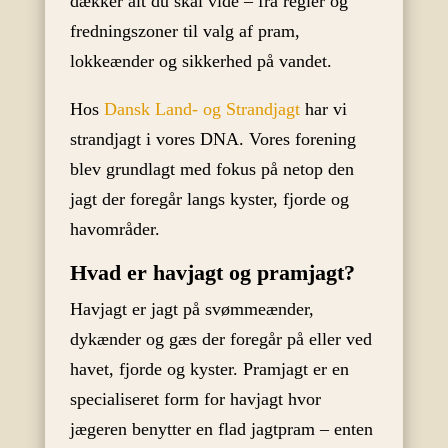
dækker alt du skal vide – fra regler og
fredningszoner til valg af pram,
lokkeænder og sikkerhed på vandet.
Hos
Dansk Land- og Strandjagt
har vi
strandjagt i vores DNA. Vores forening
blev grundlagt med fokus på netop den
jagt der foregår langs kyster, fjorde og
havområder.
Hvad er havjagt og pramjagt?
Havjagt er jagt på svømmeænder,
dykænder og gæs der foregår på eller ved
havet, fjorde og kyster. Pramjagt er en
specialiseret form for havjagt hvor
jægeren benytter en flad jagtpram – enten