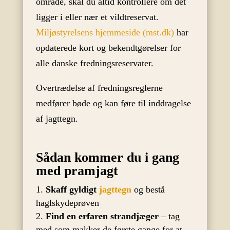
område, skal du altid kontrollere om det
ligger i eller nær et vildtreservat.
Miljøstyrelsens hjemmeside (mst.dk)
har
opdaterede kort og bekendtgørelser for
alle danske fredningsreservater.
Overtrædelse af fredningsreglerne
medfører bøde og kan føre til inddragelse
af jagttegn.
Sådan kommer du i gang
med pramjagt
Skaff gyldigt
jagttegn
og bestå
haglskydeprøven
Find en erfaren strandjæger
– tag
med som makker de første gange for at