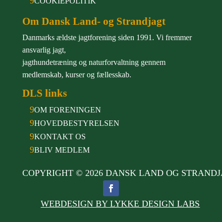
COOKIEPOLITIK
Om Dansk Land- og Strandjagt
Danmarks ældste jagtforening siden 1991. Vi fremmer
ansvarlig jagt,
jagthundetræning og naturforvaltning gennem
medlemskab, kurser og fællesskab.
DLS links
9
OM FORENINGEN
9
HOVEDBESTYRELSEN
9
KONTAKT OS
9
BLIV MEDLEM
COPYRIGHT © 2026 DANSK LAND OG STRAND
WEBDESIGN BY LYKKE DESIGN LABS