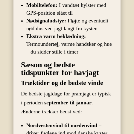
Mobiltelefon:
I vandtæt hylster med
GPS-position slået til
Nødsignaludstyr:
Fløjte og eventuelt
nødblus ved jagt langt fra kysten
Ekstra varm beklædning:
Termoundertøj, varme handsker og hue
– du sidder stille i timer
Sæson og bedste
tidspunkter for havjagt
Træktider og de bedste vinde
De bedste jagtdage for pramjagt er typisk
i perioden
september til januar
.
Ænderne trækker bedst ved:
Nordvestenvind til nordenvind
–
driver fuglene ind mod danske kyster