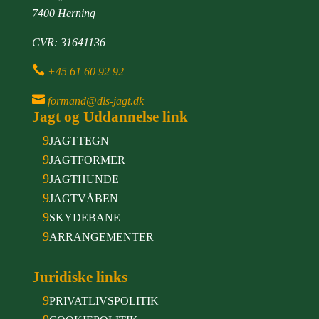
7400 Herning
CVR: 31641136

+45 61 60 92 92

formand@dls-jagt.dk
Jagt og Uddannelse link
9
JAGTTEGN
9
JAGTFORMER
9
JAGTHUNDE
9
JAGTVÅBEN
9
SKYDEBANE
9
ARRANGEMENTER
Juridiske links
9
PRIVATLIVSPOLITIK
9