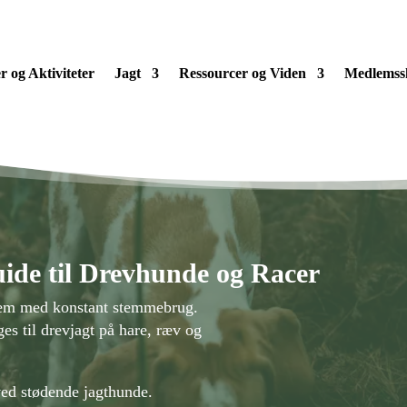
 og Aktiviteter
Jagt
Ressourcer og Viden
Medlemss
ide til Drevhunde og Racer
frem med konstant stemmebrug.
s til drevjagt på hare, ræv og
ved stødende jagthunde.