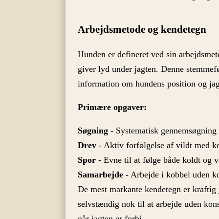
Arbejdsmetode og kendetegn
Hunden er defineret ved sin arbejdsmeto
giver lyd under jagten. Denne stemmefø
information om hundens position og jag
Primære opgaver:
Søgning
- Systematisk gennemsøgning af
Drev
- Aktiv forfølgelse af vildt med 
Spor
- Evne til at følge både koldt og 
Samarbejde
- Arbejde i kobbel uden ko
De mest markante kendetegn er kraftig 
selvstændig nok til at arbejde uden kons
når jagten er forbi.