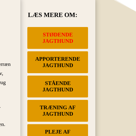
LÆS MERE OM:
STØDENDE
JAGTHUND
APPORTERENDE
erræn
JAGTHUND
v,
rug
STÅENDE
JAGTHUND
.
TRÆNING AF
JAGTHUND
en.
PLEJE AF