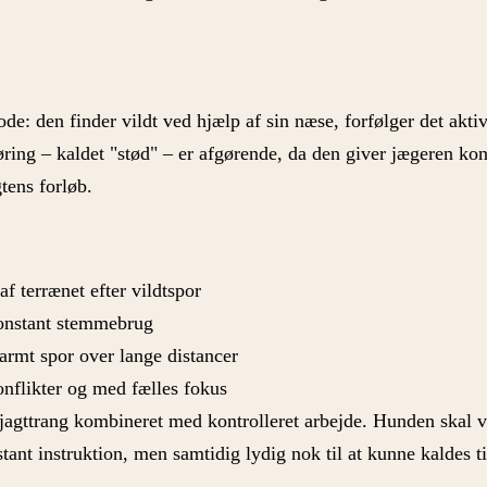
de: den finder vildt ved hjælp af sin næse, forfølger det akti
ring – kaldet "stød" – er afgørende, da den giver jægeren kon
tens forløb.
 terrænet efter vildtspor
konstant stemmebrug
varmt spor over lange distancer
nflikter og med fælles fokus
jagttrang kombineret med kontrolleret arbejde. Hunden skal 
tant instruktion, men samtidig lydig nok til at kunne kaldes t