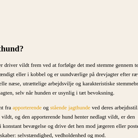
gthund?
der driver vildt frem ved at forfølge det med stemme gennem t
ændigt eller i kobbel og er uundværlige på drevjagter efter ræ
lle næse, utrættelige arbejdsvilje og karakteristiske stemmeb
jagten, selv når hunden er usynlig i tæt bevoksning.
nt fra
apporterende
og
stående jagthunde
ved deres arbejdsstil
vildt, og den apporterende hund henter nedlagt vildt, er den
 i konstant bevægelse og drive det hen mod jægeren eller post
nskaber: selvstændighed, vedholdenhed og mod.