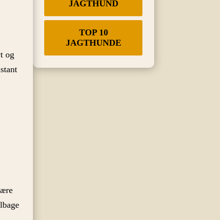
JAGTHUND
TOP 10
JAGTHUNDE
vt og
stant
være
ilbage