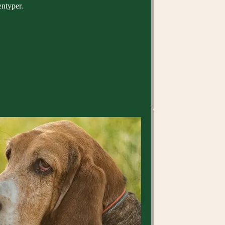
æntyper.